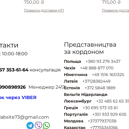
Ціна
Ціна
750,00 ₴
715,00 ₴
Правила доставки НП
Правила дост
такти
Представництва
за кордоном
 10:00-18:00
Польща
+380 93 279 3437
Чехія
+48 888 877 070
67 353-61-64
консультація
Німеччина
+49 1516 1651325
Латвія
+37128382449
990898926
Менеджер 24\7
Естонія
+372 5848 1889
Бельгія Нідерланди
ок через VIBER
Люксембург
+32 485 62 65 3
Греція
+30 695 573 03 61
Португалія
+351 933 929 605
tlabsite73@gmail.com
Молдова
+37377937038
Казахстан
+77755341056