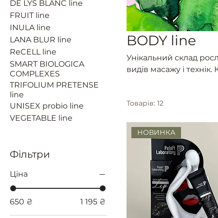
DE LYS BLANC line
FRUIT line
INULA line
BODY line
LANA BLUR line
ReCELL line
Унікальний склад росли
SMART BIOLOGICA
видів масажу і технік
COMPLEXES
містить комплекс вітам
TRIFOLIUM PRETENSE
тонус шкіри, сприяє р
line
Товарів: 12
має детоксикаційну і 
UNISEX probio line
обмін, відновлює кліт
VEGETABLE line
НОВИНКА
Фільтри
Ціна
650 ₴
1 195 ₴