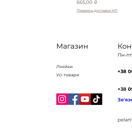
Ціна
665,00 ₴
Правила доставки НП
Магазин
Кон
Пн-пт:
Лінійки
+38 0
Усі товари
+38
0
Зв'яз
pelar