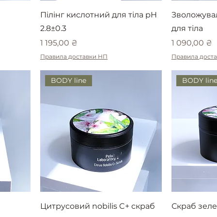
Пілінг кислотний для тіла pH
Зволожува
2.8±0.3
для тіла
Ціна
Ціна
1 195,00 ₴
1 090,00 ₴
Правила доставки НП
Правила дост
BODY line
BODY lin
Цитрусовий nobilis C+ скраб
Скраб зел