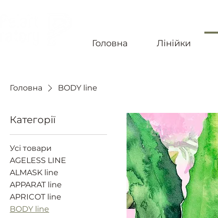
Головна
Лінійки
БЕЗКОШТОВНА ДОСТАВКА ПО УКРАЇНІ ВІД 4-Х
Головна
BODY line
Категорії
Усі товари
AGELESS LINE
ALMASK line
APPARAT line
APRICOT line
BODY line