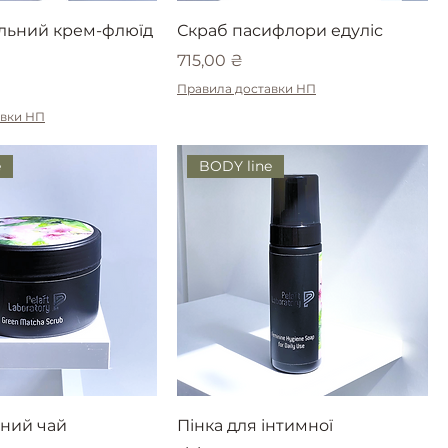
льний крем-флюїд
Скраб пасифлори едуліс
Ціна
715,00 ₴
Правила доставки НП
авки НП
e
BODY line
ений чай
Пінка для інтимної