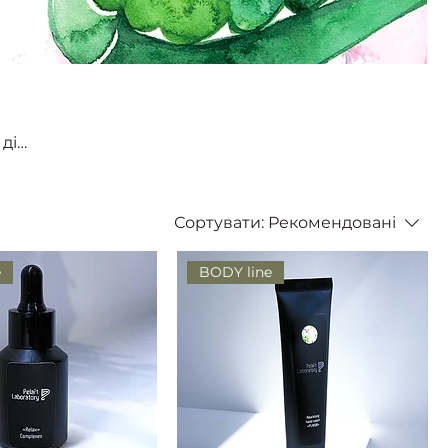
дію,
і
ру,
ий
Сортувати:
Рекомендовані
e
BODY line