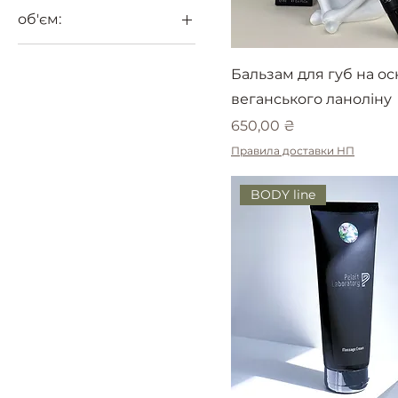
об'єм:
100 мл
Бальзам для губ на ос
12 мл
веганського ланоліну
180 мл
Ціна
650,00 ₴
200 мл
Правила доставки НП
250 мл
30 мл
BODY line