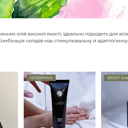
нних олій високої якості, ідеально підходить для всіх
. Комбінація складів має стимулювальну й адаптогенну 
інів, мінералів і антиоксидантів. Підвищує пружність 
егенерації, стимулює синтез колагену. Пом'якшує шкі
ліфтингову дію, посилює кровообіг, нормалізує ліпідн
инний імунітет.
НОВИНКА
BODY lin