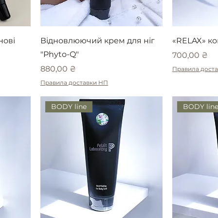
нові
Відновлюючий крем для ніг
«RELAX» к
"Phyto-Q"
Ціна
700,00 ₴
Ціна
880,00 ₴
Правила дост
Правила доставки НП
BODY line
BODY lin