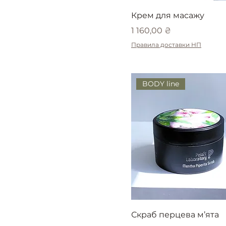
Крем для масажу
Ціна
1 160,00 ₴
Правила доставки НП
BODY line
Скраб перцева м’ята