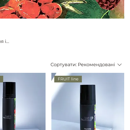
я і
Сортувати:
Рекомендовані
FRUIT line