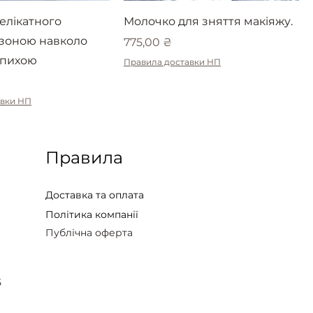
елікатного
Молочко для зняття макіяжу.
 зоною навколо
Ціна
775,00 ₴
іпихою
Правила доставки НП
авки НП
Правила
Доставка та оплата
Політика компанії
Публічна оферта
5