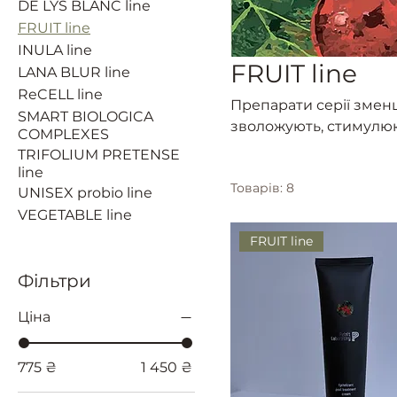
DE LYS BLANC line
FRUIT line
INULA line
FRUIT line
LANA BLUR line
ReCELL line
Препарати серії змен
SMART BIOLOGICA
зволожують, стимулюю
COMPLEXES
диференціювання кера
TRIFOLIUM PRETENSE
line
Товарів: 8
UNISEX probio line
VEGETABLE line
FRUIT line
Фільтри
Ціна
775 ₴
1 450 ₴