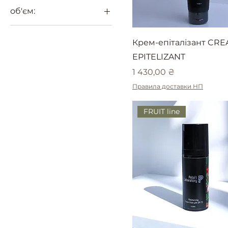
об'єм:
100 мл
Крем-епіталізант CR
250 мл
EPITELIZANT
30 мл
Ціна
1 430,00 ₴
50 мл
Правила доставки НП
FRUIT line