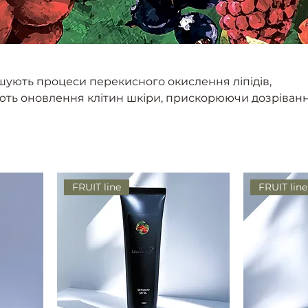
шують процеси перекисного окислення ліпідів,
ть оновлення клітин шкіри, прискорюючи дозріванн
тиноцитів, відновлюють ліпідний бар'єр.
FRUIT line
FRUIT line