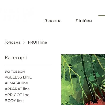
Головна
Лінійки
БЕЗКОШТОВНА ДОСТАВКА ПО УКРАЇНІ ВІД 4-Х
Головна
FRUIT line
Категорії
Усі товари
AGELESS LINE
ALMASK line
APPARAT line
APRICOT line
BODY line