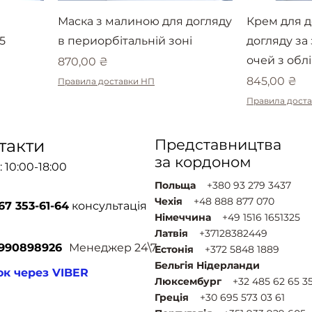
Маска з малиною для догляду
Крем для д
5
в периорбітальній зоні
догляду за
очей з обл
Ціна
870,00 ₴
Ціна
845,00 ₴
Правила доставки НП
Правила дост
такти
Представництва
за кордоном
 10:00-18:00
Польща
+380 93 279 3437
Чехія
+48 888 877 070
67 353-61-64
консультація
Німеччина
+49 1516 1651325
Латвія
+37128382449
990898926
Менеджер 24\7
Естонія
+372 5848 1889
Бельгія Нідерланди
ок через VIBER
Люксембург
+32 485 62 65 3
Греція
+30 695 573 03 61