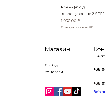
Крем-флюїд
зволожувальний SPF 1
Ціна
1 030,00 ₴
Правила доставки НП
Магазин
Кон
Пн-пт:
Лінійки
+38 0
Усі товари
+38
0
Зв'яз