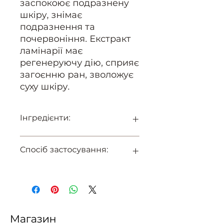
заспокоює подразнену
шкіру, знімає
подразнення та
почервоніння. Екстракт
ламінарії має
регенеруючу дію, сприяє
загоєнню ран, зволожує
суху шкіру.
Інгредієнти:
Вода очищена, Коко - бетаїн,
Спосіб застосування:
Гліцерин, Лаурил/Мірисгил
метил глюкамід, Гідролат
лаванди, Екстракт ламінарії,
нанести невелику кількість на
Олія малини, Пробіотичний
інтимні ділянки тіла,
комплекс Technobion BL,
емульгувати, потім змити
Молочна кислота, Лактобіонова
водою. Підходить для
кислота, Полікварніум 10,
щоденного використання.
Магазин