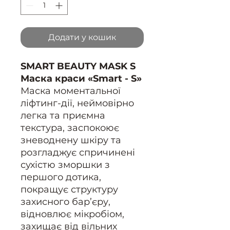
Додати у кошик
SMART BEAUTY MASK S
Маска краси «Smart - S»
Маска моментальної
ліфтинг-дії, неймовірно
легка та приємна
текстура, заспокоює
зневоднену шкіру та
розгладжує спричинені
сухістю зморшки з
першого дотика,
покращує структуру
захисного бар’єру,
відновлює мікробіом,
захищає від вільних