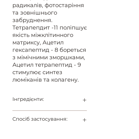
радикалів, фотостаріння
та зовнішнього
забруднення.
Тетрапепдит -11 поліпшує
якість міжклітинного
матриксу, Ацетил
гексапептид - 8 бореться
з мімічними зморшками,
Ацетил тетрапептид - 9
стимулює синтез
люміканів та колагену.
Інгредієнти:
Вода, Гліцерин, Трегалоза,
Спосіб застосування:
Сечовина, Пентилен гліколь,
Гліцерил поліакрилат, Натрій
фосфат, Калій фосфат,
використовувати двічі на