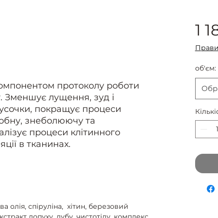
1 1
Прави
об'єм:
омпонентом протоколу роботи
Обр
у. Зменшує лущення, зуд і
лусочки, покращує процеси
Кількі
робну, знеболюючу та
алізує процеси клітинного
ції в тканинах.
 олія, спіруліна, хітин, березовий
екстракт лопуху, дубу, чистотілу, комплекс