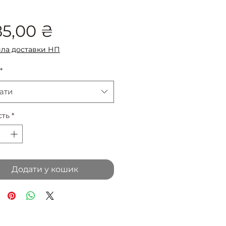
Ціна
85,00 ₴
ла доставки НП
*
ати
сть
*
Додати у кошик