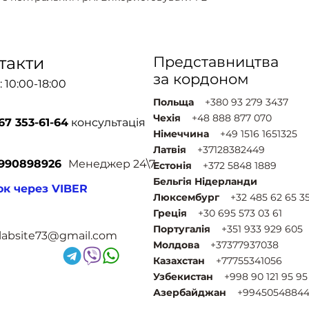
такти
Представництва
за кордоном
 10:00-18:00
Польща
+380 93 279 3437
Чехія
+48 888 877 070
67 353-61-64
консультація
Німеччина
+49 1516 1651325
Латвія
+37128382449
990898926
Менеджер 24\7
Естонія
+372 5848 1889
Бельгія Нідерланди
ок через VIBER
Люксембург
+32 485 62 65 3
Греція
+30 695 573 03 61
Португалія
+351 933 929 605
tlabsite73@gmail.com
Молдова
+37377937038
Казахстан
+77755341056
Узбекистан
+998 90 121 95 95
Азербайджан
+99450548844