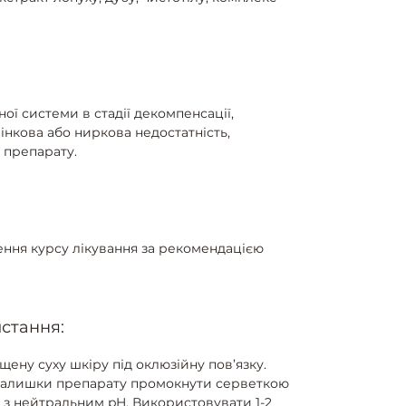
ї системи в стадії декомпенсації,
інкова або ниркова недостатність,
 препарату.
ення курсу лікування за рекомендацією
стання:
ену суху шкіру під оклюзійну пов’язку.
. Залишки препарату промокнути серветкою
 з нейтральним pH. Використовувати 1-2