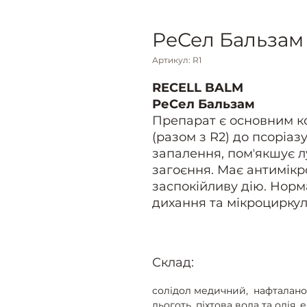
РеСел Бальзам
Артикул: R1
RECELL BALM
РеСел Бальзам
Препарат є основним к
(разом з R2) до псоріаз
запалення, помʼякшує 
загоєння. Має антимік
заспокійливу дію. Норм
дихання та мікроциркуля
Склад:
солідол медичний, нафталанова
дьоготь, піхтова вода та олія, 