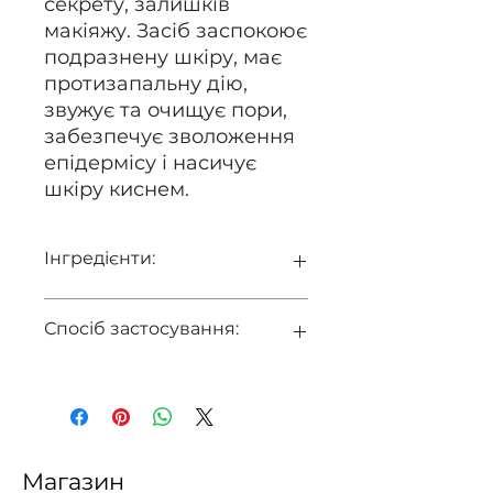
секрету, залишків
макіяжу. Засіб заспокоює
подразнену шкіру, має
протизапальну дію,
звужує та очищує пори,
забезпечує зволоження
епідермісу і насичує
шкіру киснем.
Інгредієнти:
Вода, Бетаїн, Екстракти: Оману,
Спосіб застосування:
Чистотілу, Календули, Шавлії,
Сої, Лопуха, Березових бруньок,
Алое вера, Гліколева, Молочна,
нанести склад, емульгувати і
Лимонна, Саліцилова, Винна,
ретельно змити водою. У разі
Азелаїнова кислоти, Гіалуронат
інтенсивного забруднення
натрію, Серин, Сечовина,
рекомендовано провести
Трегалоза, Альгін, М’ятна вода,
масаж протягом 3 хв, а потім
Магазин