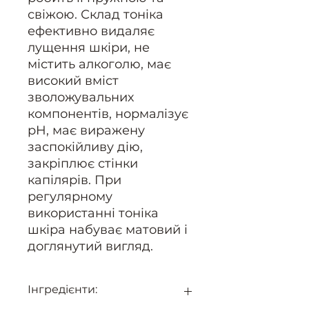
свіжою. Склад тоніка
ефективно видаляє
лущення шкіри, не
містить алкоголю, має
високий вміст
зволожувальних
компонентів, нормалізує
pH, має виражену
заспокійливу дію,
закріплює стінки
капілярів. При
регулярному
використанні тоніка
шкіра набуває матовий і
доглянутий вигляд.
Інгредієнти: