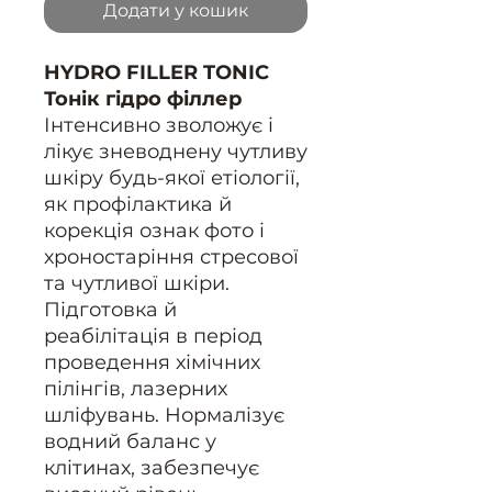
Додати у кошик
HYDRO FILLER TONIC
Тонік гідро філлер
Інтенсивно зволожує і
лікує зневоднену чутливу
шкіру будь-якої етіології,
як профілактика й
корекція ознак фото і
хроностаріння стресової
та чутливої шкіри.
Підготовка й
реабілітація в період
проведення хімічних
пілінгів, лазерних
шліфувань. Нормалізує
водний баланс у
клітинах, забезпечує