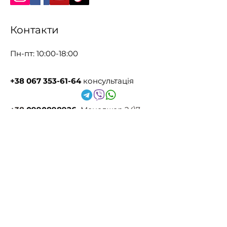
Контакти
Пн-пт: 10:00-18:00
+38 067 353-61-64
консультація
+38
0990898926
Менеджер 24\7
Зв'язок через VIBER
pelartlabsite73@gmail.com
Представництва
за кордоном
Польща
+380 93 279 3437