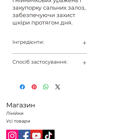
гнійничкових уражень і
закупорку сальних залоз,
забезпечуючи захист
шкіри протягом дня.
Інгредієнти:
Вода, Оксид цинку, Саліцилова
Спосіб застосування:
кислота, Камфора, Спирт.
препарат наносити локально на
місця вугрового висипу.
Магазин
Лінійки
Усі товари