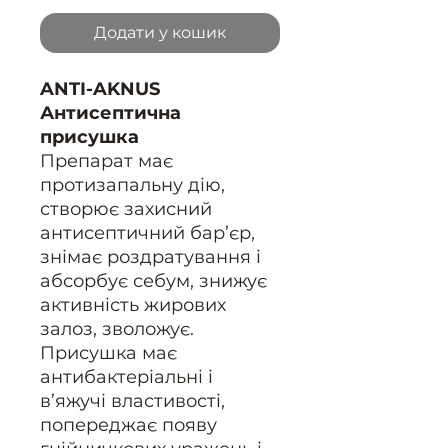
Додати у кошик
ANTI-AKNUS
Антисептична
присушка
Препарат має
протизапальну дію,
створює захисний
антисептичний бар’єр,
знімає роздратування і
абсорбує себум, знижує
активність жирових
залоз, зволожує.
Присушка має
антибактеріальні і
в’яжучі властивості,
попереджає появу