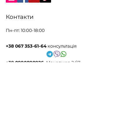
Контакти
Пн-пт: 10:00-18:00
+38 067 353-61-64
консультація
+38
0990898926
Менеджер 24\7
Зв'язок через VIBER
pelartlabsite73@gmail.com
Представництва
за кордоном
Польща
+380 93 279 3437