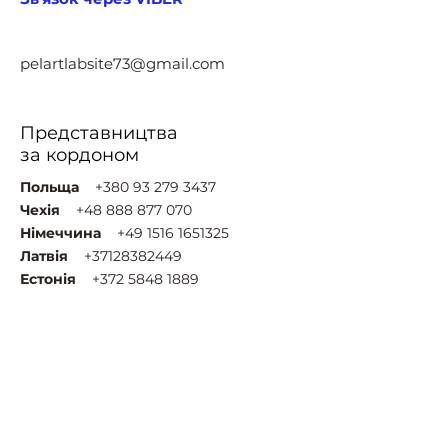
pelartlabsite73@gmail.com
Представництва
за кордоном
Польща
+380 93 279 3437
Чехія
+48 888 877 070
Німеччина
+49 1516 1651325
Латвія
+37128382449
Естонія
+372 5848 1889
Бельгія Нідерланди Люксембург
+32 485 62 65 35
Греція
+30 695 573 03 61
Португалія
+351 933 929 605
Молдова
+37377937038
Казахстан
+77755341056
Узбекистан
+998 90 121 95 95 95